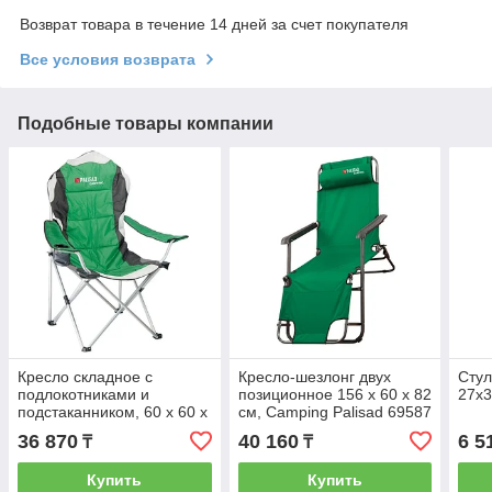
Возврат товара в течение 14 дней за счет покупателя
Все условия возврата
Подобные товары компании
Кресло складное с
Кресло-шезлонг двух
Стул
подлокотниками и
позиционное 156 х 60 х 82
27х3
подстаканником, 60 х 60 х
см, Camping Palisad 69587
110/92 см, Camping
36 870
40 160
6 5
₸
₸
Palisad 69592
Купить
Купить