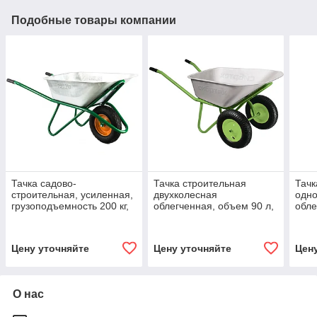
Подобные товары компании
Тачка садово-
Тачка строительная
Тачк
строительная, усиленная,
двухколесная
одн
грузоподъемность 200 кг,
облегченная, объем 90 л,
обле
объем 90 л Palisad 68935
грузоподъемность 230 кг
л, г
Сибртех 68964
кг С
Цену уточняйте
Цену уточняйте
Цен
О нас