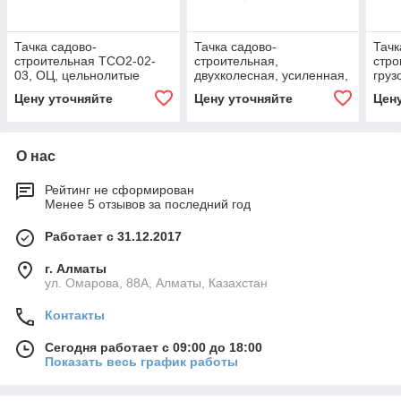
Тачка садово-
Тачка садово-
Тачк
строительная ТСО2-02-
строительная,
стро
03, ОЦ, цельнолитые
двухколесная, усиленная,
груз
колеса, грузоподъемность
грузоподьемность 320 кг,
объе
Цену уточняйте
Цену уточняйте
Цен
120 кг, 90 л Россия 68927
обьем 100 л Palisad 68937
О нас
Рейтинг не сформирован
Менее 5 отзывов за последний год
Работает с 31.12.2017
г. Алматы
ул. Омарова, 88А, Алматы, Казахстан
Контакты
Сегодня работает с 09:00 до 18:00
Показать весь график работы