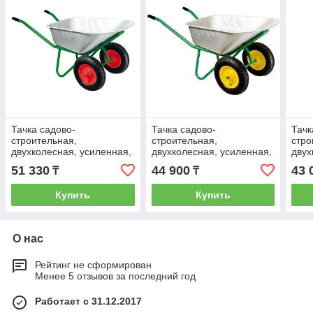
Тачка садово-
Тачка садово-
Тачк
строительная,
строительная,
стро
двухколесная, усиленная,
двухколесная, усиленная,
двух
грузоподъемность 320 кг,
грузоподъемность 320 кг,
груз
51 330
44 900
43 
₸
₸
объем 100 л Kronwerk
объем 100 л Palisad
объе
689235
689233
689
Купить
Купить
О нас
Рейтинг не сформирован
Менее 5 отзывов за последний год
Работает с 31.12.2017