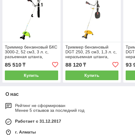
Триммер бензиновый БКС
Триммер бензиновый
Три
3000-2, 52 см3, 3 л. с,
DGT 250, 25 см3, 1,3 л. с,
DGT 
разъемная штанга,
неразъемная штанга,
нера
состоит из 2 частей
состоит из 2 частей Denzel
сост
85 510
88 120
93 
₸
₸
Сибртех 96246
96233
962
Купить
Купить
О нас
Рейтинг не сформирован
Менее 5 отзывов за последний год
Работает с 31.12.2017
г. Алматы