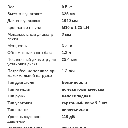
Вeс
9.5 кг
Высотa в упаковке
325 мм
Длинa в упаковке
1640 мм
Крепление шпули
М10 х 1,25 LH
Максимальный диаметр
3 мм
лески
Мощность
3 л. с.
Объeм топливного бака
1.2 л
Посадочный диаметр для
25.4 мм
установки диска
Потребление топлива при
1.2 л/ч
максимальной нагрузке
Тип двигателя
Бензиновый
Тип катушки
полуавтоматмческая
Тип ручки
велосипедная
Тип упаковки
картонный короб 2 шт
Тип штанги
неразъемная
Уровень звукового
110 дБ
давления
Частота вращения
9500 об/мин