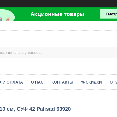
А И ОПЛАТА
О НАС
КОНТАКТЫ
% СКИДКИ
ОТ
0 см, СУФ 42 Palisad 63920