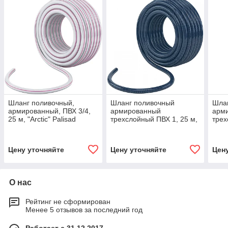
Шланг поливочный,
Шланг поливочный
Шла
армированный, ПВХ 3/4,
армированный
арм
25 м, "Arctic" Palisad
трехслойный ПВХ 1, 25 м,
трех
67616
"Садовод" Сибртех 67223
м, "
672
Цену уточняйте
Цену уточняйте
Цен
О нас
Рейтинг не сформирован
Менее 5 отзывов за последний год