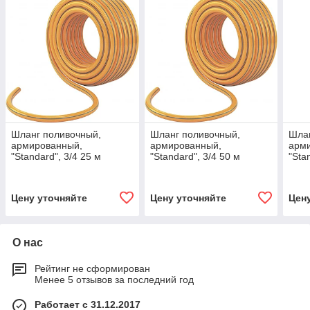
Шланг поливочный,
Шланг поливочный,
Шлан
армированный,
армированный,
арм
"Standard", 3/4 25 м
"Standard", 3/4 50 м
"Sta
Palisad Luxe 67457
Palisad Luxe 67458
Luxe
Цену уточняйте
Цену уточняйте
Цен
О нас
Рейтинг не сформирован
Менее 5 отзывов за последний год
Работает с 31.12.2017