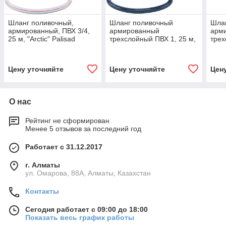
Шланг поливочный,
Шланг поливочный
Шла
армированный, ПВХ 3/4,
армированный
арм
25 м, "Arctic" Palisad
трехслойный ПВХ 1, 25 м,
трех
67616
"Садовод" Сибртех 67223
м, "
672
Цену уточняйте
Цену уточняйте
Цен
О нас
Рейтинг не сформирован
Менее 5 отзывов за последний год
Работает с 31.12.2017
г. Алматы
ул. Омарова, 88А, Алматы, Казахстан
Контакты
Сегодня работает с 09:00 до 18:00
Показать весь график работы