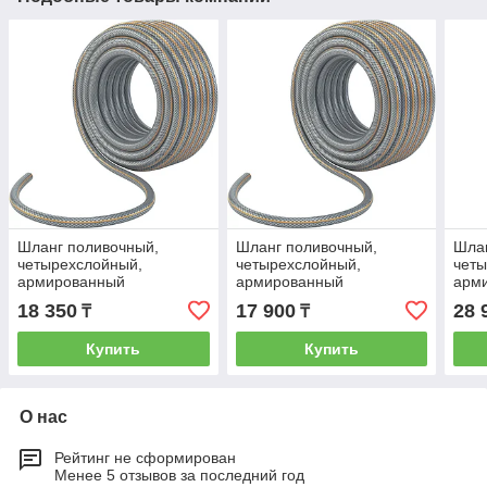
Шланг поливочный,
Шланг поливочный,
Шлан
четырехслойный,
четырехслойный,
четы
армированный
армированный
арм
"Professional", 1/2 25 м
"Professional", 3/4 15 м
"Pro
18 350
17 900
28 
₸
₸
Palisad Luxe 67461
Palisad Luxe 67464
Pali
Купить
Купить
О нас
Рейтинг не сформирован
Менее 5 отзывов за последний год