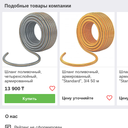
Подобные товары компании
Шланг поливочный,
Шланг поливочный,
Шлан
четырехслойный,
армированный,
арм
армированный
"Standard", 3/4 50 м
"Sta
"Professional", 1/2 15 м
Palisad Luxe 67458
Luxe
13 900
₸
Palisad Luxe 67459
Цену уточняйте
Цен
Купить
О нас
Рейтинг не сформирован