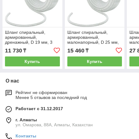
Шланг спиральный,
Шланг спиральный,
Шлан
армированный,
армированный,
арм
дренажный, D 19 мм, 3
малонапорный, D 25 мм,
мало
атм, 15 м Сибртех 67305
3 атм, 15 м Сибртех
3 ат
11 730
15 460
27 
₸
₸
67312
673
Купить
Купить
О нас
Рейтинг не сформирован
Менее 5 отзывов за последний год
Работает с 31.12.2017
г. Алматы
ул. Омарова, 88А, Алматы, Казахстан
Контакты