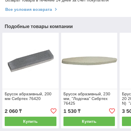
Все условия возврата
Подобные товары компании
Брусок абразивный, 200
Брусок абразивный, 230
Брус
мм Сибртех 76420
мм, "Лодочка" Сибртех
20 2
76425
N) "
2 060
1 530
3 5
₸
₸
Купить
Купить