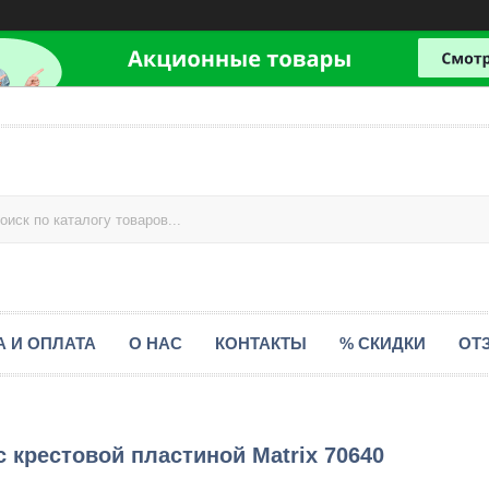
А И ОПЛАТА
О НАС
КОНТАКТЫ
% СКИДКИ
ОТ
 c крестовой пластиной Matrix 70640