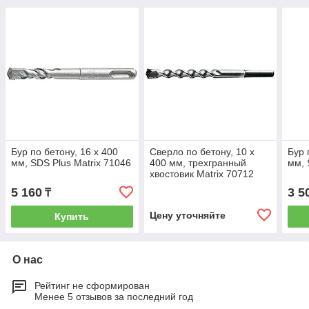
Бур по бетону, 16 х 400
Сверло по бетону, 10 х
Бур 
мм, SDS Plus Matrix 71046
400 мм, трехгранный
мм, 
хвостовик Matrix 70712
5 160
3 5
₸
Цену уточняйте
Купить
О нас
Рейтинг не сформирован
Менее 5 отзывов за последний год