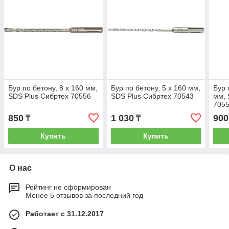
Бур по бетону, 8 x 160 мм,
Бур по бетону, 5 x 160 мм,
Бур 
SDS Plus Сибртех 70556
SDS Plus Сибртех 70543
мм, 
705
850
1 030
900
₸
₸
Купить
Купить
О нас
Рейтинг не сформирован
Менее 5 отзывов за последний год
Работает с 31.12.2017