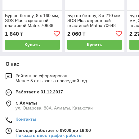
Бур по бетону, 8 x 160 мм,
Бур по бетону, 8 x 210 мм,
Бур 
SDS Plus c крестовой
SDS Plus c крестовой
мм, 
пластиной Matrix 70638
пластиной Matrix 70648
плас
1 840
2 060
2 2
₸
₸
Купить
Купить
О нас
Рейтинг не сформирован
Менее 5 отзывов за последний год
Работает с 31.12.2017
г. Алматы
ул. Омарова, 88А, Алматы, Казахстан
Контакты
Сегодня работает с 09:00 до 18:00
Показать весь график работы