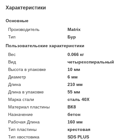
Характеристики
Основные
Производитель
Matrix
Тип
Бур
Пользовательские характеристики
Вeс
0.066 кг
Вид
четырехспиральный
Высотa в упаковке
10 мм
Диаметр
6 мм
Длинa
210 мм
Длинa в упаковке
55 мм
Марка стали
сталь 40Х
Материал пластины
ВК8
Назначение
бетон
Рабочая Длинa
160 мм
Тип пластины
крестовая
Тип хвостовика
SDS PLUS