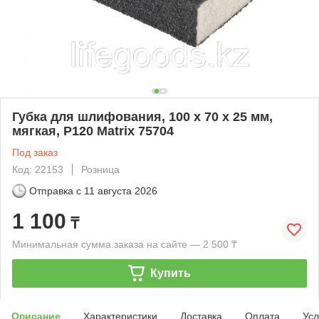
Губка для шлифования, 100 х 70 х 25 мм,
мягкая, P120 Matrix 75704
Под заказ
Код: 22153
Розница
Отправка с
11 августа 2026
1 100
₸
Минимальная сумма заказа на сайте — 2 500 ₸
Купить
Описание
Характеристики
Доставка
Оплата
Усл