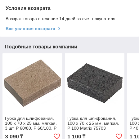
Условия возврата
Возврат товара в течение 14 дней за счет покупателя
Все условия возврата
Подобные товары компании
Губка для шлифования,
Губка для шлифования,
Губк
100 х 70 х 25 мм, мягкая,
100 х 70 х 25 мм, мягкая,
100 
3 шт, P 60/80, P 60/100, P
P 100 Matrix 75703
P 40
80/120 Matrix 75705
3 090
1 100
1 1
₸
₸