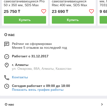
самозатачивающееся Pro
самозатачивающееся
мм, 
50 x 350 мм, SDS Max
Rtec 400 мм, SDS Max
703
Gross 70352
Gross 70350
25 750
23 690
9 6
₸
₸
Купить
Купить
О нас
Рейтинг не сформирован
Менее 5 отзывов за последний год
Работает с 31.12.2017
г. Алматы
ул. Омарова, 88А, Алматы, Казахстан
Контакты
Сегодня работает с 09:00 до 18:00
Показать весь график работы
О нас