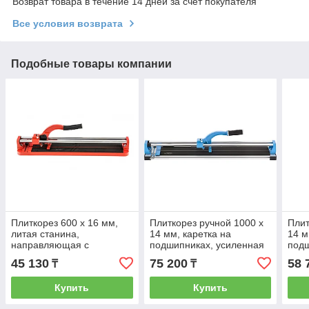
Возврат товара в течение 14 дней за счет покупателя
Все условия возврата
Подобные товары компании
Плиткорез 600 х 16 мм,
Плиткорез ручной 1000 х
Плит
литая станина,
14 мм, каретка на
14 м
направляющая с
подшипниках, усиленная
подш
подшипником, усиленная
рукоятка, облегченная
руко
45 130
75 200
58 
₸
₸
ручка Mtx 87609
алюминиевая станина
алю
Бар
Купить
Купить