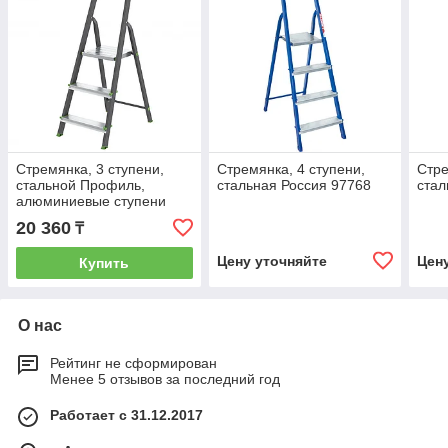
Стремянка, 3 ступени,
Стремянка, 4 ступени,
Стре
стальной Профиль,
стальная Россия 97768
стал
алюминиевые ступени
Россия Сибртех 97953
20 360
₸
Цену уточняйте
Цен
Купить
О нас
Рейтинг не сформирован
Менее 5 отзывов за последний год
Работает с 31.12.2017