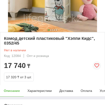
Комод детский пластиковый "Хэппи Кидс",
0352/45
Нет в наличии
Код: 12084
Опт и розница
17 740
₸
17 320 ₸
от 3 шт.
Описание
Характеристики
Доставка
Оплата
Усл