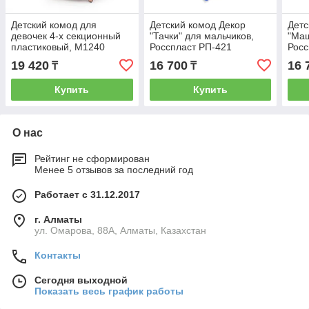
Детский комод для
Детский комод Декор
Детс
девочек 4-х секционный
"Тачки" для мальчиков,
"Маш
пластиковый, М1240
Росспласт РП-421
Росс
19 420
16 700
16 
₸
₸
Купить
Купить
О нас
Рейтинг не сформирован
Менее 5 отзывов за последний год
Работает с 31.12.2017
г. Алматы
ул. Омарова, 88А, Алматы, Казахстан
Контакты
Сегодня выходной
Показать весь график работы