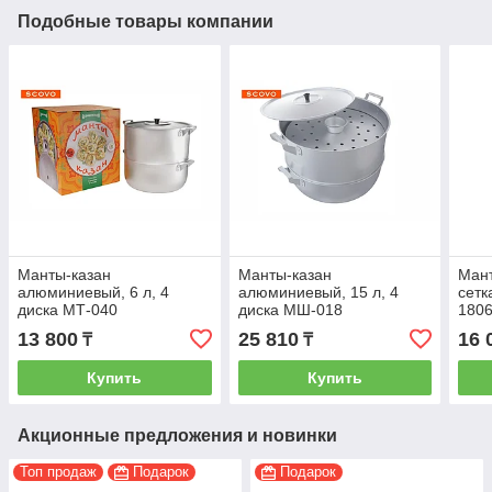
Подобные товары компании
Манты-казан
Манты-казан
Мант
алюминиевый, 6 л, 4
алюминиевый, 15 л, 4
сетк
диска МТ-040
диска МШ-018
180
13 800
25 810
16 
₸
₸
Купить
Купить
Акционные предложения и новинки
Топ продаж
Подарок
Подарок