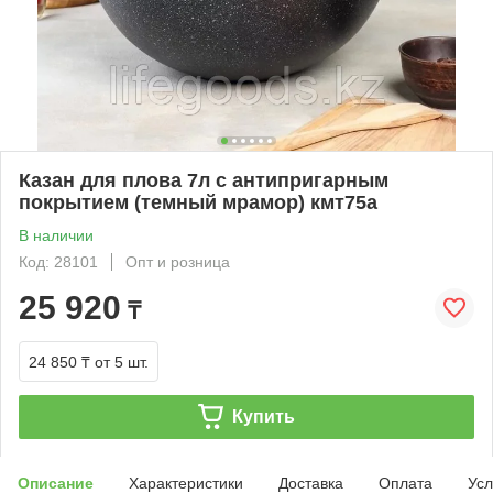
Казан для плова 7л c антипригарным
покрытием (темный мрамор) кмт75а
В наличии
Код: 28101
Опт и розница
25 920
₸
24 850 ₸
от 5 шт.
Купить
Описание
Характеристики
Доставка
Оплата
Усл