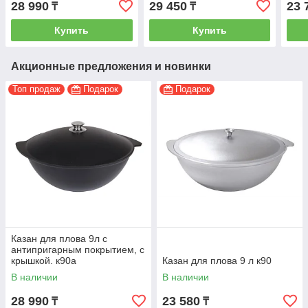
28 990
29 450
23 
₸
₸
Купить
Купить
Акционные предложения и новинки
Топ продаж
Подарок
Подарок
Казан для плова 9л с
антипригарным покрытием, с
крышкой. к90а
Казан для плова 9 л к90
В наличии
В наличии
28 990
23 580
₸
₸