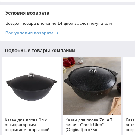
Условия возврата
Возврат товара в течение 14 дней за счет покупателя
Все условия возврата
Подобные товары компании
Казан для плова 9л с
Казан для плова 7л, АП
Каза
антипригарным
линия "Granit Ultra"
ант
покрытием, с крышкой.
(Original) кго75а
пок
к90а
мрам