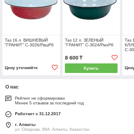
Таз 16 л. ВИШНЕВЫЙ
Таз 12 л. ЗЕЛЕНЫЙ
Таз 
"ГРАНИТ" С-3026/РвшРб
"ГРАНИТ" С-3024/РмхРб
КЛУ
С-3
8 600
₸
Цену уточняйте
Цен
Купить
О нас
Рейтинг не сформирован
Менее 5 отзывов за последний год
Работает с 31.12.2017
г. Алматы
ул. Омарова, 88А, Алматы, Казахстан