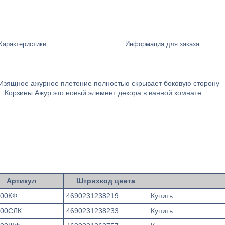
Характеристики
Информация для заказа
Изящное ажурное плетение полностью скрывает боковую сторону
. Корзины Ажур это новый элемент декора в ванной комнате.
Артикул
Штрихкод цвета
00КФ
4690231238219
Купить
00СЛК
4690231238233
Купить