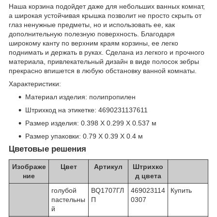
Наша корзина подойдет даже для небольших ванных комнат,
а широкая устойчивая крышка позволит не просто скрыть от
глаз ненужные предметы, но и использовать ее, как
дополнительную полезную поверхность. Благодаря
широкому канту по верхним краям корзины, ее легко
поднимать и держать в руках. Сделана из легкого и прочного
материала, привлекательный дизайн в виде полосок зебры
прекрасно впишется в любую обстановку ванной комнаты.
Характеристики:
Материал изделия: полипропилен
Штрихкод на этикетке: 4690231137611
Размер изделия: 0.398 X 0.299 X 0.537 м
Размер упаковки: 0.79 X 0.39 X 0.4 м
Цветовые решения
Изображе
Цвет
Артикул
Штрихко
ние
д цвета
голубой
BQ1707ГЛ
469023114
Купить
пастельны
П
0307
й