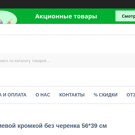
А И ОПЛАТА
О НАС
КОНТАКТЫ
% СКИДКИ
ОТ
иевой кромкой без черенка 56*39 см