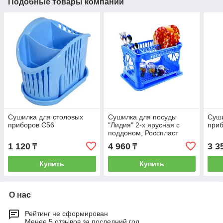
Подобные товары компании
Сушилка для столовых
Сушилка для посуды
Суши
приборов С56
"Лидия" 2-х ярусная с
при
поддоном, Росспласт
РП-121
1 120
4 960
3 3
₸
₸
Купить
Купить
О нас
Рейтинг не сформирован
Менее 5 отзывов за последний год