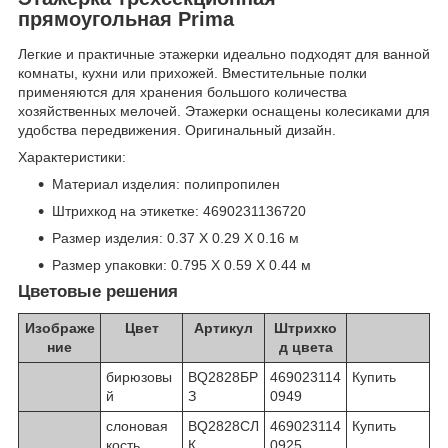
прямоугольная Prima
Легкие и практичные этажерки идеально подходят для ванной
комнаты, кухни или прихожей. Вместительные полки
применяются для хранения большого количества
хозяйственных мелочей. Этажерки оснащены колесиками для
удобства передвижения. Оригинальный дизайн.
Характеристики:
Материал изделия: полипропилен
Штрихкод на этикетке: 4690231136720
Размер изделия: 0.37 X 0.29 X 0.16 м
Размер упаковки: 0.795 X 0.59 X 0.44 м
Цветовые решения
Изображе
Цвет
Артикул
Штрихко
ние
д цвета
бирюзовы
BQ2828БР
469023114
Купить
й
З
0949
слоновая
BQ2828СЛ
469023114
Купить
кость
К
0925