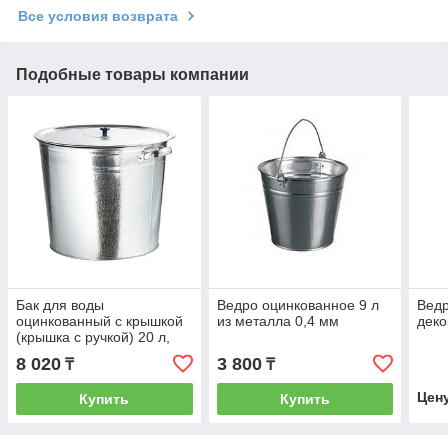
Все условия возврата
Подобные товары компании
Бак для воды
Ведро оцинкованное 9 л
Ведр
оцинкованный с крышкой
из металла 0,4 мм
деко
(крышка с ручкой) 20 л,
без крана Россия 67548
8 020
3 800
₸
₸
Цен
Купить
Купить