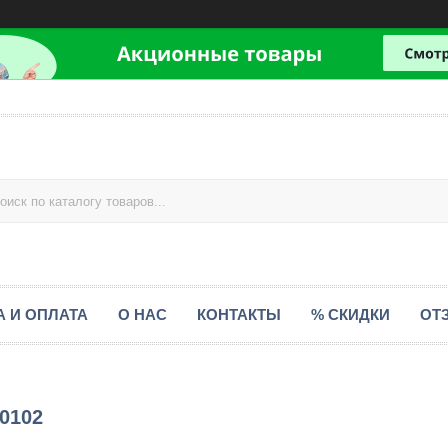
А И ОПЛАТА
О НАС
КОНТАКТЫ
% СКИДКИ
ОТ
Е0102