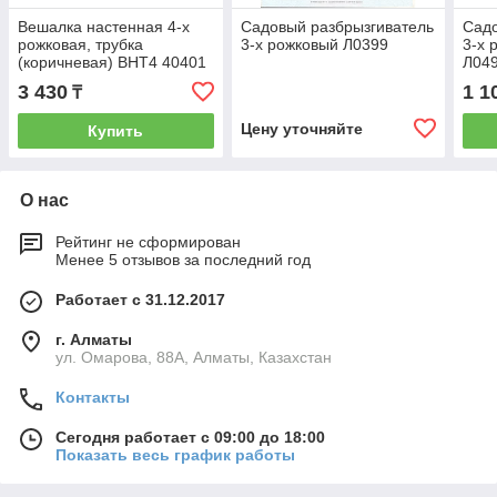
Вешалка настенная 4-х
Садовый разбрызгиватель
Садо
рожковая, трубка
3-х рожковый Л0399
3-х 
(коричневая) ВНТ4 40401
Л04
3 430
1 1
₸
Цену уточняйте
Купить
О нас
Рейтинг не сформирован
Менее 5 отзывов за последний год
Работает с 31.12.2017
г. Алматы
ул. Омарова, 88А, Алматы, Казахстан
Контакты
Сегодня работает с 09:00 до 18:00
Показать весь график работы