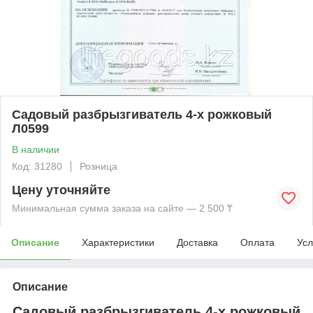
Садовый разбрызгиватель 4-х рожковый
Л0599
В наличии
Код: 31280
Розница
Цену уточняйте
Минимальная сумма заказа на сайте — 2 500 ₸
Описание
Характеристики
Доставка
Оплата
Усл
Описание
Садовый разбрызгиватель 4-х рожковый