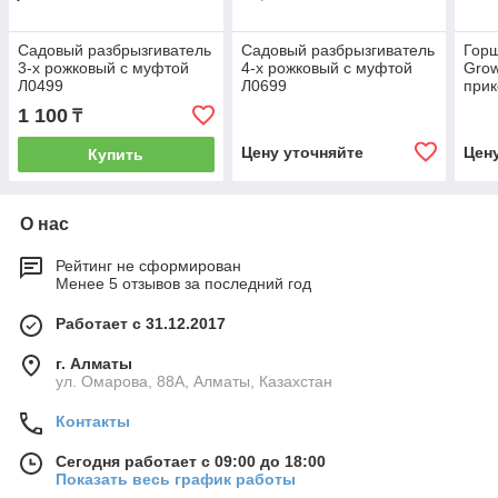
Садовый разбрызгиватель
Садовый разбрызгиватель
Горш
3-х рожковый с муфтой
4-х рожковый с муфтой
Grow
Л0499
Л0699
прик
с де
1 100
₸
Цену уточняйте
Цен
Купить
О нас
Рейтинг не сформирован
Менее 5 отзывов за последний год
Работает с 31.12.2017
г. Алматы
ул. Омарова, 88А, Алматы, Казахстан
Контакты
Сегодня работает с 09:00 до 18:00
Показать весь график работы