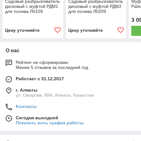
Садовый разбрызгиватель
Садовый разбрызгиватель
Муфт
дисковый с муфтой РДМ1
дисковый с муфтой РДМ2
Pali
для полива Л0109
для полива Л0209
3 0
Цену уточняйте
Цену уточняйте
О нас
Рейтинг не сформирован
Менее 5 отзывов за последний год
Работает с 31.12.2017
г. Алматы
ул. Омарова, 88А, Алматы, Казахстан
Контакты
Сегодня выходной
Показать весь график работы