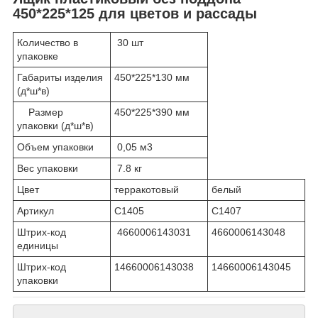
450*225*125 для цветов и рассады
Количество в
30 шт
упаковке
Габариты изделия
450*225*130 мм
(д*ш*в)
Размер
450*225*390 мм
упаковки (д*ш*в)
Объем упаковки
0,05 м3
Вес упаковки
7.8 кг
Цвет
терракотовый
белый
Артикул
С1405
С1407
Штрих-код
4660006143031
4660006143048
единицы
Штрих-код
14660006143038
14660006143045
упаковки