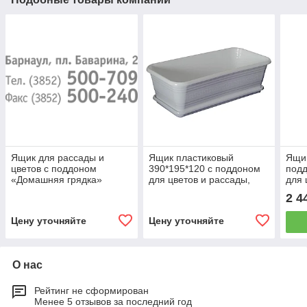
Ящик для рассады и
Ящик пластиковый
Ящик
цветов с поддоном
390*195*120 с поддоном
подд
«Домашняя грядка»
для цветов и рассады,
для 
шоколадный
декор С08
деко
2 4
Цену уточняйте
Цену уточняйте
О нас
Рейтинг не сформирован
Менее 5 отзывов за последний год