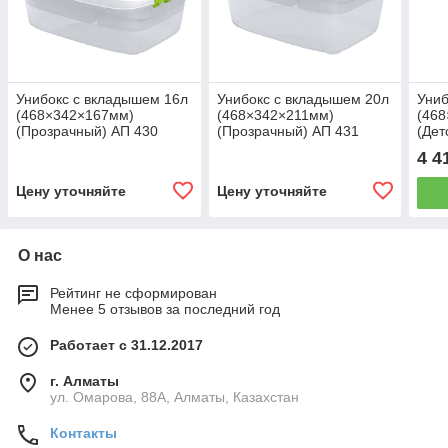
Унибокс с вкладышем 16л
Унибокс с вкладышем 20л
Униб
(468×342×167мм)
(468×342×211мм)
(46
(Прозрачный) АП 430
(Прозрачный) АП 431
(Дет
4 4
Цену уточняйте
Цену уточняйте
О нас
Рейтинг не сформирован
Менее 5 отзывов за последний год
Работает с 31.12.2017
г. Алматы
ул. Омарова, 88А, Алматы, Казахстан
Контакты