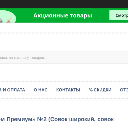
А И ОПЛАТА
О НАС
КОНТАКТЫ
% СКИДКИ
ОТ
ом Премиум» №2 (Совок широкий, совок