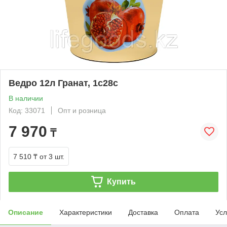
Ведро 12л Гранат, 1с28с
В наличии
Код: 33071
Опт и розница
7 970
₸
7 510 ₸
от 3 шт.
Купить
Описание
Характеристики
Доставка
Оплата
Усл