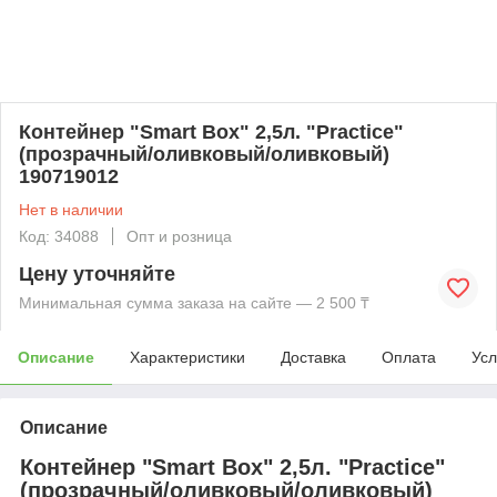
Контейнер "Smart Box" 2,5л. "Practice"
(прозрачный/оливковый/оливковый)
190719012
Нет в наличии
Код: 34088
Опт и розница
Цену уточняйте
Минимальная сумма заказа на сайте — 2 500 ₸
Описание
Характеристики
Доставка
Оплата
Усл
Описание
Контейнер "Smart Box" 2,5л. "Practice"
(прозрачный/оливковый/оливковый)