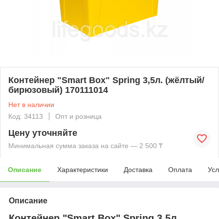
Контейнер "Smart Box" Spring 3,5л. (жёлтый/
бирюзовый) 170111014
Нет в наличии
Код: 34113
Опт и розница
Цену уточняйте
Минимальная сумма заказа на сайте — 2 500 ₸
Описание
Характеристики
Доставка
Оплата
Усл
Описание
Контейнер "Smart Box" Spring 3,5л.