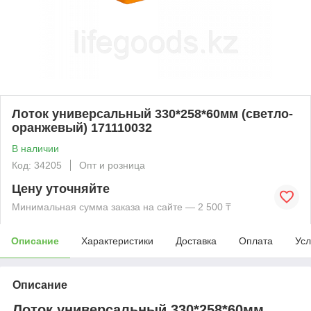
Лоток универсальный 330*258*60мм (светло-
оранжевый) 171110032
В наличии
Код: 34205
Опт и розница
Цену уточняйте
Минимальная сумма заказа на сайте — 2 500 ₸
Описание
Характеристики
Доставка
Оплата
Усл
Описание
Лоток универсальный 330*258*60мм