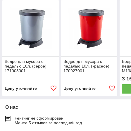
Ведро для мусора с
Ведро для мусора с
Ведр
педалью 10л. (серое)
педалью 10л. (красное)
педа
171003001
170927001
М13
3 1
Цену уточняйте
Цену уточняйте
О нас
Рейтинг не сформирован
Менее 5 отзывов за последний год