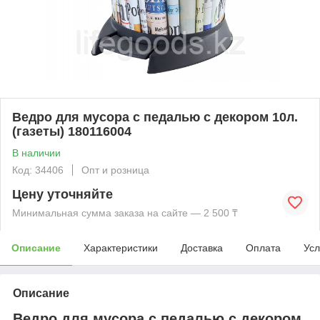
Ведро для мусора с педалью с декором 10л.
(газеты) 180116004
В наличии
Код: 34406
Опт и розница
Цену уточняйте
Минимальная сумма заказа на сайте — 2 500 ₸
Описание
Характеристики
Доставка
Оплата
Усл
Описание
Ведро для мусора с педалью с декором