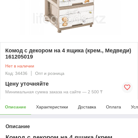
Комод с декором на 4 ящика (крем., Медведи)
161205019
Нет в наличии
Код: 34436
Опт и розница
Цену уточняйте
Минимальная сумма заказа на сайте — 2 500 ₸
Описание
Характеристики
Доставка
Оплата
Усл
Описание
Комод с декором на 4 ящика (крем.,