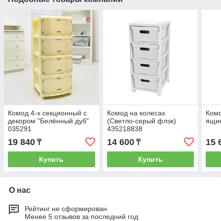
Комод 4-х секционный с
Комод на колесах
Комо
декором "Белённый дуб"
(Светло-серый флэк)
ящик
035291
435218838
19 840
14 600
15 
₸
₸
Купить
Купить
О нас
Рейтинг не сформирован
Менее 5 отзывов за последний год