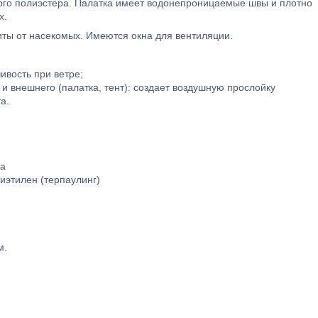
ного полиэстера. Палатка имеет водонепроницаемые швы и плотно
х.
иты от насекомых. Имеются окна для вентиляции.
ивость при ветре;
 и внешнего (палатка, тент): создает воздушную прослойку
а.
ба
этилен (терпаулинг)
м.