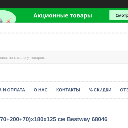
А И ОПЛАТА
О НАС
КОНТАКТЫ
% СКИДКИ
ОТ
70+200+70)х180х125 см Bestway 68046