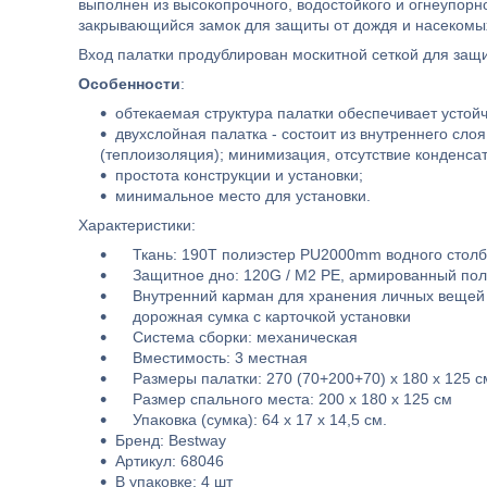
выполнен из высокопрочного, водостойкого и огнеупор
закрывающийся замок для защиты от дождя и насекомы
Вход палатки продублирован москитной сеткой для защ
Особенности
:
обтекаемая структура палатки обеспечивает устойч
двухслойная палатка - состоит из внутреннего слоя
(теплоизоляция); минимизация, отсутствие конденсат
простота конструкции и установки;
минимальное место для установки.
Характеристики:
Ткань: 190T полиэстер PU2000mm водного стол
Защитное дно: 120G / M2 PE, армированный поли
Внутренний карман для хранения личных вещей
дорожная сумка с карточкой установки
Система сборки: механическая
Вместимость: 3 местная
Размеры палатки: 270 (70+200+70) х 180 х 125 с
Размер спального места: 200 х 180 х 125 см
Упаковка (сумка): 64 х 17 х 14,5 см.
Бренд: Bestway
Артикул: 68046
В упаковке: 4 шт