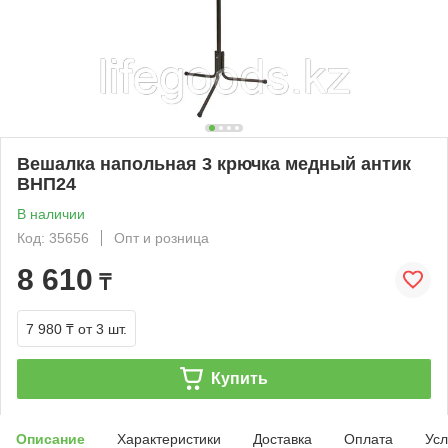
Вешалка напольная 3 крючка медный антик
ВНП24
В наличии
Код: 35656
Опт и розница
8 610
₸
7 980 ₸
от 3 шт.
Купить
Описание
Характеристики
Доставка
Оплата
Усл