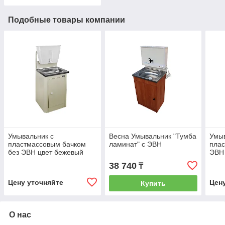
Подобные товары компании
Умывальник с
Весна Умывальник "Тумба
Умыв
пластмассовым бачком
ламинат" с ЭВН
плас
без ЭВН цвет бежевый
ЭВН
УСИ5ПН
38 740
₸
Цену уточняйте
Цен
Купить
О нас