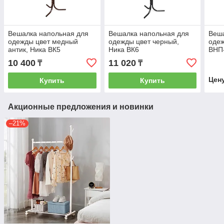
Вешалка напольная для
Вешалка напольная для
Веша
одежды цвет медный
одежды цвет черный,
одеж
антик, Ника ВК5
Ника ВК6
ВНП-
10 400
11 020
₸
₸
Цен
Купить
Купить
Акционные предложения и новинки
–21%