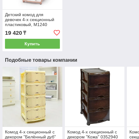
Детский комод для
девочек 4-х секционный
пластиковый, М1240
19 420
₸
Купить
Подобные товары компании
Комод 4-х секционный с
Комод 4-х секционный с
Комо
декором "Белённый дуб"
декором "Кожа" 0352940
секц