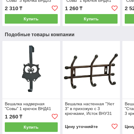
"Совы" 3 крючка ВНД33
"Совы" 1 крючок ВНД41
"Сов
2 310
1 260
2 5
₸
₸
Купить
Купить
Подобные товары компании
Вешалка надверная
Вешалка настенная "Уют
Веш
"Совы" 1 крючок ВНД41
3" в прихожую с 3
"Ста
крючками, Исток ВНУ31
3 кр
1 260
₸
Цену уточняйте
Цен
Купить